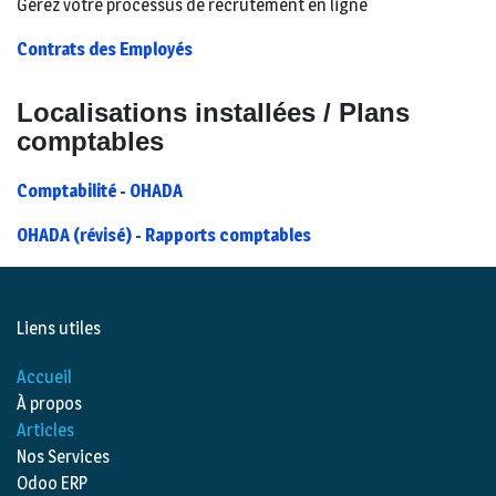
Gérez votre processus de recrutement en ligne
Contrats des Employés
Localisations installées / Plans
comptables
Comptabilité - OHADA
OHADA (révisé) - Rapports comptables
Liens utiles
Accueil
À propos
Articles
Nos Services
Odoo ERP​